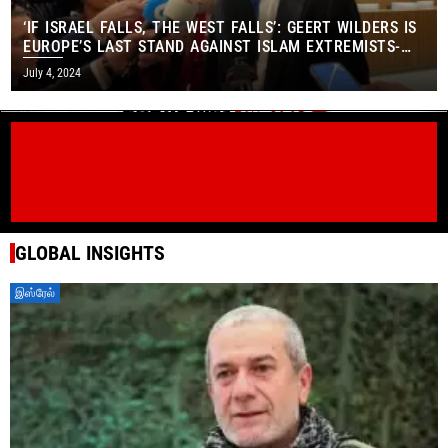
‘IF ISRAEL FALLS, THE WEST FALLS’: GEERT WILDERS IS
EUROPE’S LAST STAND AGAINST ISLAM EXTREMISTS-
OPINION
July 4, 2024
GLOBAL INSIGHTS
Celebrating
Purim in 2021
இஸ்ரேல்