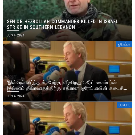
SENIOR HEZBOLLAH COMMANDER KILLED IN ISRAEL
STRIKE IN SOUTHERN LEBANON
July 4, 2024
ஐரோப்பா
‘இஸ்ரேல் வீழ்ந்தால், மேற்கு வீழ்கிறது’: கீர்ட் வைல்டர்ஸ்
இஸ்லாம் தீவிரவாதத்திற்கு எதிரான ஐரோப்பாவின் கடைசி
நிலைப்பாடு – கருத்து
July 4, 2024
EUROPE