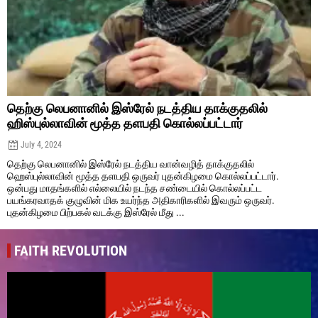
தெற்கு லெபனானில் இஸ்ரேல் நடத்திய தாக்குதலில்
ஹிஸ்புல்லாவின் மூத்த தளபதி கொல்லப்பட்டார்
July 4, 2024
தெற்கு லெபனானில் இஸ்ரேல் நடத்திய வான்வழித் தாக்குதலில்
ஹெஸ்புல்லாவின் மூத்த தளபதி ஒருவர் புதன்கிழமை கொல்லப்பட்டார்.
ஒன்பது மாதங்களில் எல்லையில் நடந்த சண்டையில் கொல்லப்பட்ட
பயங்கரவாதக் குழுவின் மிக உயர்ந்த அதிகாரிகளில் இவரும் ஒருவர்.
புதன்கிழமை பிற்பகல் வடக்கு இஸ்ரேல் மீது ...
FAITH REVOLUTION