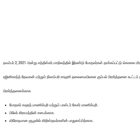
நவம்பர் 2, 2021 அன்று சத்தீஸ்கர் மாநிலத்தில் இரண்டு போதகர்கள் தாக்கப்பட்டு கொலை மிரட
ரஜினிகாந்த் தேவகன் மற்றும் நீலாம்பரி சாஹூ தலைமையிலான கும்பல் பிரார்த்தனை கூட்டம் நட
பிரார்த்தனைக்காக
போதகர் சஷரத் மாணிக்புரி மற்றும் பாஸ்டர் கேசர் மாணிக்புரி.
பிலேர் கிராமத்தின் சபைக்காக.
விரோதமான சூழலில் கிறிஸ்தவர்களின் பாதுகாப்பிற்காக.