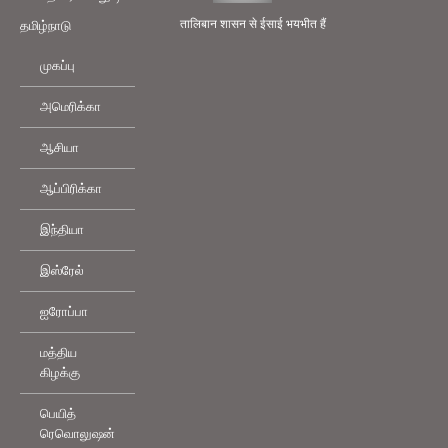
तालिबान शासन से ईसाई भयभीत हैं
தமிழ்நாடு
முகப்பு
அமெரிக்கா
ஆசியா
ஆப்பிரிக்கா
இந்தியா
இஸ்ரேல்
ஐரோப்பா
மத்திய
கிழக்கு
பெயித்
ரெவொலுஷன்