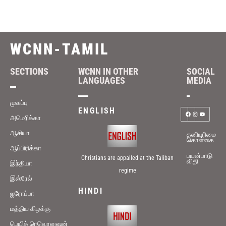
WCNN-TAMIL
SECTIONS
WCNN IN OTHER
SOCIAL
LANGUAGES
MEDIA
முகப்பு
ENGLISH
அமெரிக்கா
ஆசியா
தனியுரிமை
கொள்கை
ஆப்பிரிக்கா
பயன்பாடு
Christians are appalled at the Taliban
விதி
இந்தியா
regime
இஸ்ரேல்
HINDI
ஐரோப்பா
மத்திய கிழக்கு
பெயித் ரெவொலுஷன்