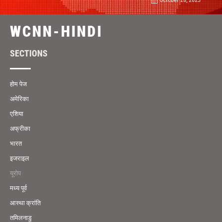
WCNN-HINDI
SECTIONS
होम पेज
अमेरिका
एशिया
अफ्रीका
भारत
इजराइल
यूरोप
मध्य पूर्व
आस्था क्रांति
तमिलनाडु