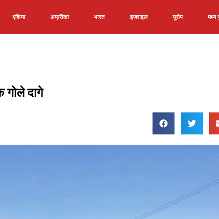
एशिया
अफ्रीका
भारत
इजराइल
यूरोप
मध्य पू
 गोले दागे