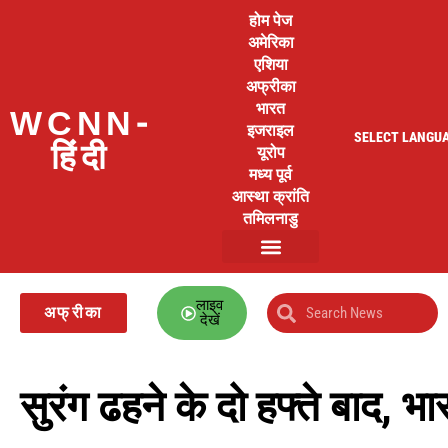
होम पेज
अमेरिका
एशिया
अफ्रीका
भारत
WCNN-
इजराइल
SELECT LANGU
हिंदी
यूरोप
मध्य पूर्व
आस्था क्रांति
तमिलनाडु
लाइव
अफ्रीका
देखें
सुरंग ढहने के दो हफ्ते बाद, 