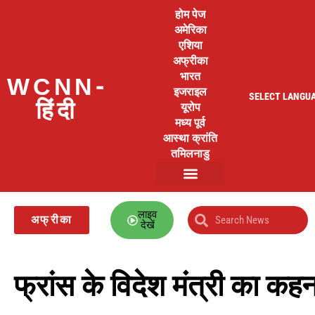
होम पेज
अमेरिका
एशिया
अफ्रीका
भारत
WCNN-
इजराइल
SELECT LANGU
हिंदी
यूरोप
मध्य पूर्व
आस्था क्रांति
तमिलनाडु
लाइव
अफ्रीका
देखें
फ्रांस के विदेश मंत्री का कहन