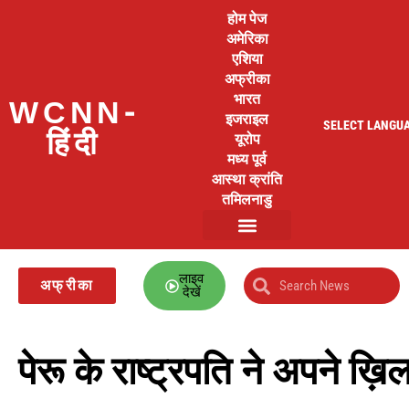
होम पेज
अमेरिका
एशिया
अफ्रीका
भारत
WCNN-
इजराइल
SELECT LANGU
हिंदी
यूरोप
मध्य पूर्व
आस्था क्रांति
तमिलनाडु
लाइव
अफ्रीका
देखें
पेरू के राष्ट्रपति ने अपने 