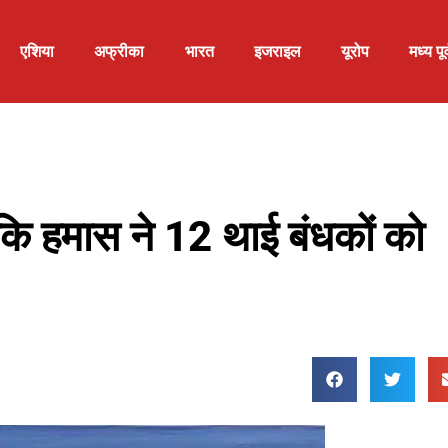
एशिया
अफ्रीका
भारत
इजराइल
यूरोप
मध्य पूर्
 कि हमास ने 12 थाई बंधकों को