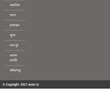
अफ्रीका
भारत
इजराइल
यूरोप
मध्य पूर्व
आस्था
क्रांति
तमिलनाडु
© Copyright -2021 wcnn.tv