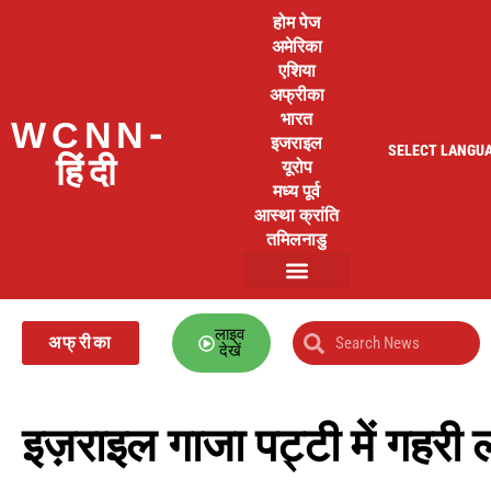
होम पेज
अमेरिका
एशिया
अफ्रीका
भारत
WCNN-
इजराइल
SELECT LANGU
हिंदी
यूरोप
मध्य पूर्व
आस्था क्रांति
तमिलनाडु
लाइव
अफ्रीका
देखें
इज़राइल गाजा पट्टी में गहरी