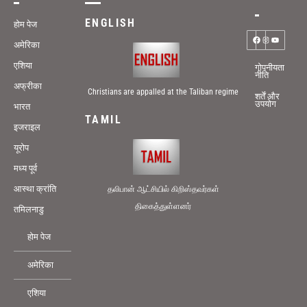
ENGLISH
होम पेज
अमेरिका
एशिया
गोपनीयता
नीति
अफ्रीका
Christians are appalled at the Taliban regime
शर्तें और
उपयोग
भारत
TAMIL
इजराइल
यूरोप
मध्य पूर्व
आस्था क्रांति
தலிபான் ஆட்சியில் கிறிஸ்தவர்கள்
திகைத்துள்ளனர்
तमिलनाडु
होम पेज
अमेरिका
एशिया