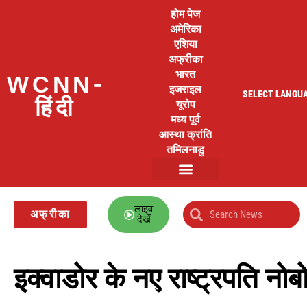
होम पेज
अमेरिका
एशिया
अफ्रीका
भारत
WCNN-
इजराइल
SELECT LANGU
हिंदी
यूरोप
मध्य पूर्व
आस्था क्रांति
तमिलनाडु
लाइव
अफ्रीका
देखें
इक्वाडोर के नए राष्ट्रपति नो