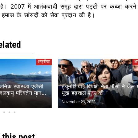
ै। 2007 में आतंकवादी समूह द्वारा पट्टी पर कब्ज़ा करने
 हमास के सांसदों को सेवा प्रदान की है।
elated
अफ्रीका
अफ
वजनिक स्वास्थ्य एजेंसी
ट्यूनीशियाई विपक्षी नेता मौसी ने जेल मे
जलवायु परिवर्तन मानव
भूख हड़ताल शुरू की
 सबसे बड़ा ख़तरा है
November 29, 2023
 this post