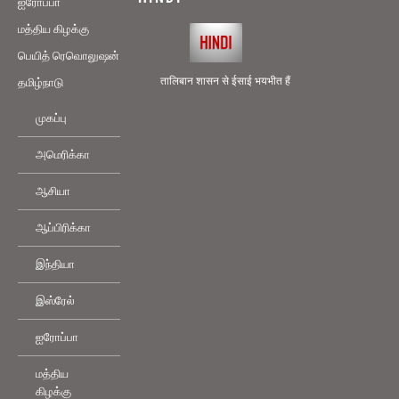
ஐரோப்பா
மத்திய கிழக்கு
பெயித் ரெவொலுஷன்
तालिबान शासन से ईसाई भयभीत हैं
தமிழ்நாடு
முகப்பு
அமெரிக்கா
ஆசியா
ஆப்பிரிக்கா
இந்தியா
இஸ்ரேல்
ஐரோப்பா
மத்திய
கிழக்கு