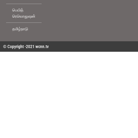
பெயித்
ரெவொலுஷன்
தமிழ்நாடு
© Copyright -2021 wcnn.tv