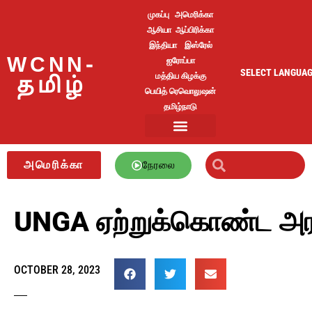
முகப்பு
அமெரிக்கா
ஆசியா
ஆப்பிரிக்கா
இந்தியா
இஸ்ரேல்
WCNN-
ஐரோப்பா
SELECT LANGUA
மத்திய கிழக்கு
தமிழ்
பெயித் ரெவொலுஷன்
தமிழ்நாடு
அமெரிக்கா
நேரலை
UNGA ஏற்றுக்கொண்ட அரபு
OCTOBER 28, 2023