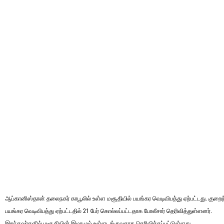
ஆப்கானிஸ்தான் தலைநகர் காபூலில் உள்ள மசூதியில் பயங்கர வெடிவிபத்து ஏற்பட்டது. குறைந்
பயங்கர வெடிவிபத்து ஏற்பட்டதில் 21 பேர் கொல்லப்பட்டதாக போலீசார் தெரிவித்துள்ளனர்.
இறந்தவர்களில் மசூதியின் இமாமும் உள்ளடங்குவதாக தெரிவிக்கப்பட்டுள்ளது.