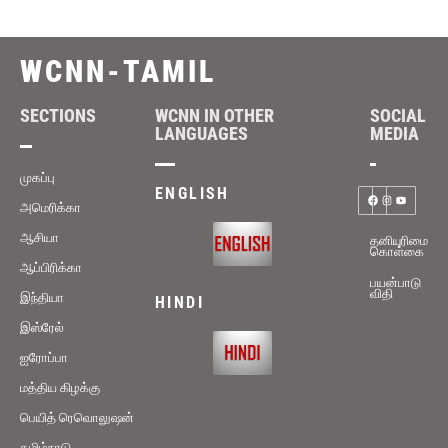
WCNN-TAMIL
SECTIONS
WCNN IN OTHER
SOCIAL
LANGUAGES
MEDIA
முகப்பு
ENGLISH
அமெரிக்கா
ஆசியா
தனியுரிமை
கொள்கை
ஆப்பிரிக்கா
பயன்பாடு
விதி
இந்தியா
HINDI
இஸ்ரேல்
ஐரோப்பா
மத்திய கிழக்கு
பெயித் ரெவொலுஷன்
தமிழ்நாடு