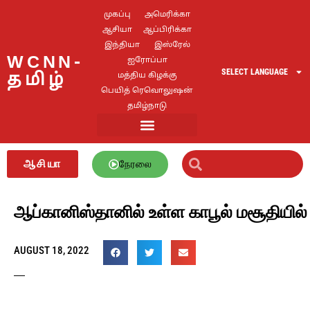
முகப்பு
அமெரிக்கா
ஆசியா
ஆப்பிரிக்கா
இந்தியா
இஸ்ரேல்
WCNN-
ஐரோப்பா
SELECT LANGUAGE
தமிழ்
மத்திய கிழக்கு
பெயித் ரெவொலுஷன்
தமிழ்நாடு
ஆசியா
நேரலை
ஆப்கானிஸ்தானில் உள்ள காபூல் மசூதியில் 
AUGUST 18, 2022