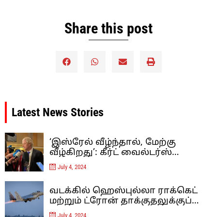
Share this post
Latest News Stories
‘இஸ்ரேல் வீழ்ந்தால், மேற்கு
வீழ்கிறது’: கீர்ட் வைல்டர்ஸ்
இஸ்லாம் தீவிரவாதத்திற்கு
July 4, 2024
எதிரான ஐரோப்பாவின் கடைசி
நிலைப்பாடு – கருத்து
வடக்கில் ஹெஸ்புல்லா ராக்கெட்
மற்றும் ட்ரோன் தாக்குதலுக்குப்
பிறகு, இஸ்ரேல் லெபனான் மீது
July 4, 2024