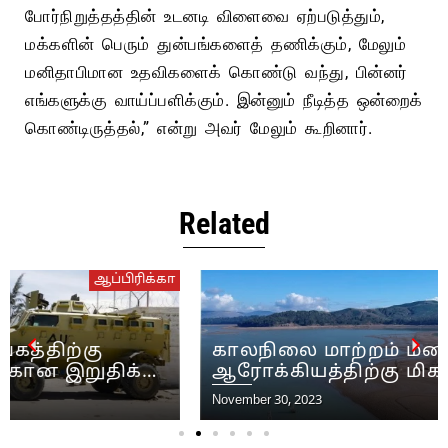
போர்நிறுத்தத்தின் உடனடி விளைவை ஏற்படுத்தும்,
மக்களின் பெரும் துன்பங்களைத் தணிக்கும், மேலும்
மனிதாபிமான உதவிகளைக் கொண்டு வந்து, பின்னர்
எங்களுக்கு வாய்ப்பளிக்கும். இன்னும் நீடித்த ஒன்றைக்
கொண்டிருத்தல்,” என்று அவர் மேலும் கூறினார்.
Related
ஆப்பிரிக்கா
காலநிலை மாற்றம் மனித
ஆரோக்கியத்திற்கு மிகப்பெரிய ஆபத்து
என்று ஆப்பிரிக்காவின் பொது சுகாதார
November 30, 2023
நிறுவனம் கூறுகிறது