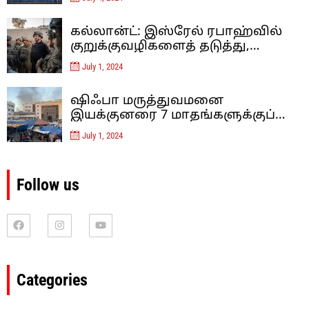
வான்வழித் தாக்குதல்களை
நடத்தியுள்ளது
கல்லான்ட்: இஸ்ரேல் ரபாஹ்வில்
குறுக்குவழிகளைத் தடுத்து,
சுரங்கப்பாதைகளை அழிப்பதன்
July 1, 2024
மூலம் ஹமாஸை மூச்சுத் திணற
வைக்கிறது.
ஷிஃபா மருத்துவமனை
இயக்குனரை 7 மாதங்களுக்குப்
பிறகு இஸ்ரேல் விடுவித்தது
July 1, 2024
Follow us
Categories