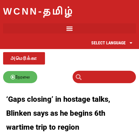
WCNN-தமிழ்
SELECT LANGUAGE
அமெரிக்கா
நேரலை
‘Gaps closing’ in hostage talks,
Blinken says as he begins 6th
wartime trip to region