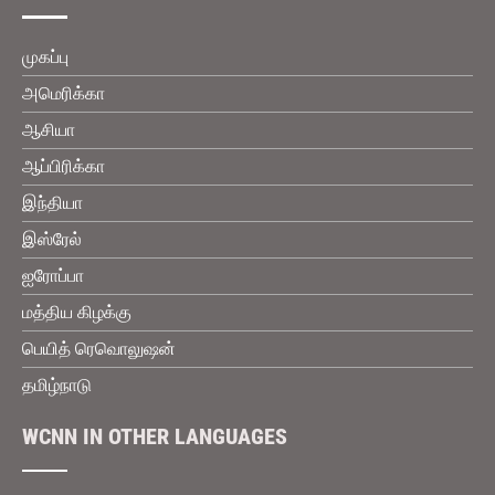
முகப்பு
அமெரிக்கா
ஆசியா
ஆப்பிரிக்கா
இந்தியா
இஸ்ரேல்
ஐரோப்பா
மத்திய கிழக்கு
பெயித் ரெவொலுஷன்
தமிழ்நாடு
WCNN IN OTHER LANGUAGES