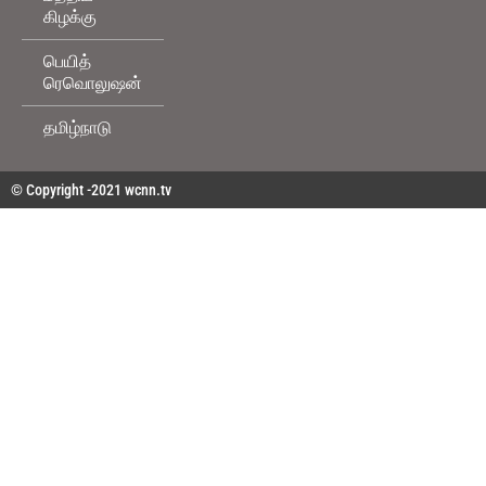
கிழக்கு
பெயித்
ரெவொலுஷன்
தமிழ்நாடு
© Copyright -2021 wcnn.tv