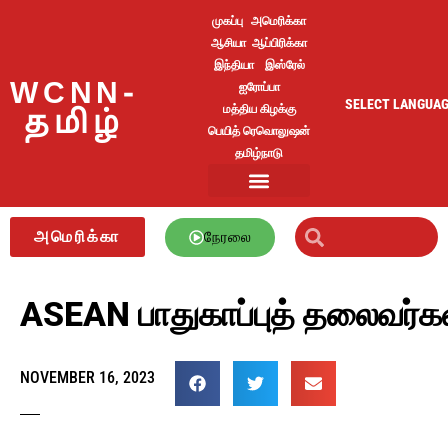
முகப்பு
அமெரிக்கா
ஆசியா
ஆப்பிரிக்கா
இந்தியா
இஸ்ரேல்
WCNN-
ஐரோப்பா
SELECT LANGUA
மத்திய கிழக்கு
தமிழ்
பெயித் ரெவொலுஷன்
தமிழ்நாடு
அமெரிக்கா
நேரலை
ASEAN பாதுகாப்புத் தலைவர்க
NOVEMBER 16, 2023