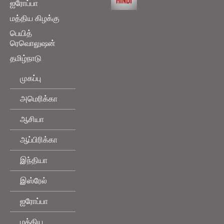
ஐரோப்பா
மத்திய கிழக்கு
பெயித்
ரெவொலுஷன்
தமிழ்நாடு
முகப்பு
அமெரிக்கா
ஆசியா
ஆப்பிரிக்கா
இந்தியா
இஸ்ரேல்
ஐரோப்பா
மத்திய