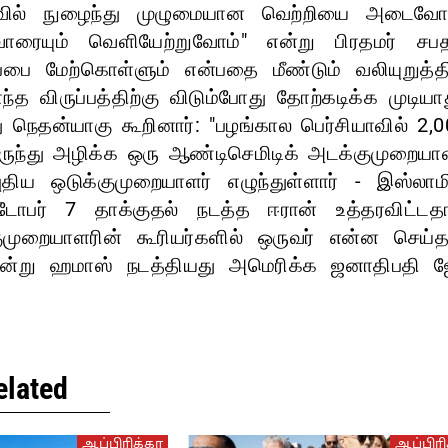
ஃபாவில் நுழைந்து முழுமையான வெற்றியை அடைவோம
ாரையும் வெளியேற்றுவோம்" என்று பிரதமர் சபத
பை மேற்கொள்ளும் என்பதை மீண்டும் வலியுறுத்த
ிருப்பத்திற்கு விடும்போது தோற்கடிக்க முடியாத
து நெதன்யாகு கூறினார்: "பழங்கால பெர்சியாவில் 2,
ிருந்து அழிக்க ஒரு ஆண்டிசெமிடிக் அடக்குமுறையா
புதிய ஒடுக்குமுறையாளர் எழுந்துள்ளார் - இஸ்லாம
்டோபர் 7 தாக்குதல் நடத்த ஈரான் உத்தரவிட்டத
குமுறையாளரின் கூரியர்களில் ஒருவர் என்ன செய்தா
 அன்று ஹமாஸ் நடத்தியது அமெரிக்க ஜனாதிபதி 
elated
ஆப்பிரிக்கா
ஆப்பிரி