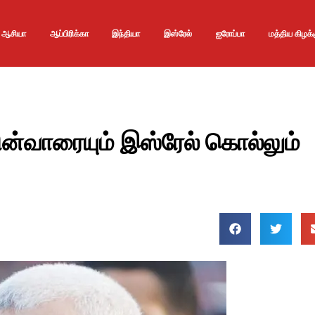
ஆசியா
ஆப்பிரிக்கா
இந்தியா
இஸ்ரேல்
ஐரோப்பா
மத்திய கிழக்
வாரையும் இஸ்ரேல் கொல்லும்