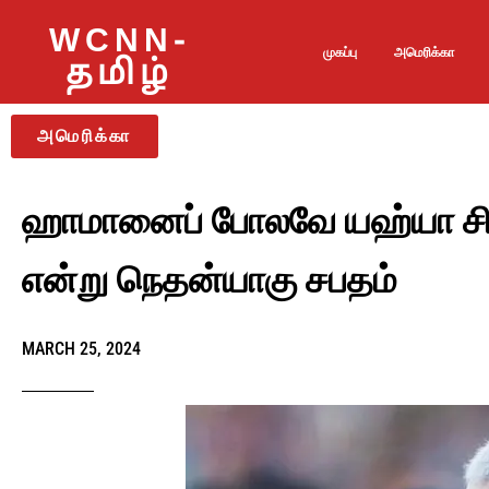
WCNN-
முகப்பு
அமெரிக்கா
தமிழ்
அமெரிக்கா
ஹாமானைப் போலவே யஹ்யா சின்
என்று நெதன்யாகு சபதம்
MARCH 25, 2024