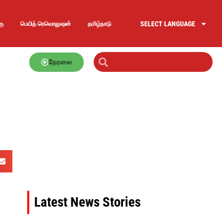
SELECT LANGUAGE
கு
பெயித் ரெவொலுஷன்
தமிழ்நாடு
நேரலை
Latest News Stories