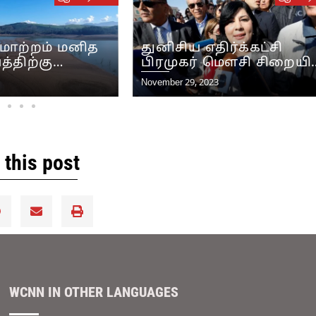
மாற்றம் மனித
துனிசிய எதிர்க்கட்சி
்திற்கு
பிரமுகர் மௌசி சிறையில
ய ஆபத்து என்று
உண்ணாவிரதப்
November 29, 2023
காவின் பொது
போராட்டத்தை
ிறுவனம்
தொடங்கினார்
 this post
WCNN IN OTHER LANGUAGES