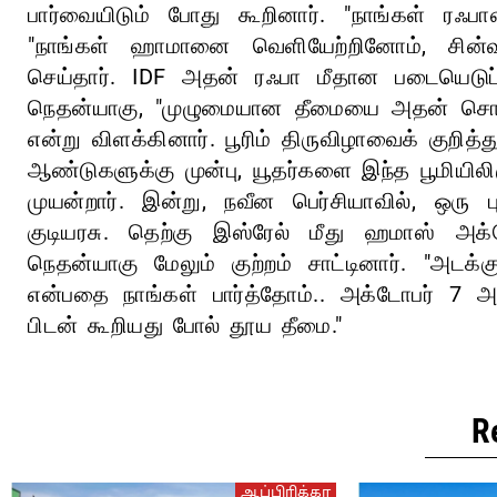
பார்வையிடும் போது கூறினார். "நாங்கள் ர
"நாங்கள் ஹாமானை வெளியேற்றினோம், சின்வ
செய்தார். IDF அதன் ரஃபா மீதான படையெடுப்
நெதன்யாகு, "முழுமையான தீமையை அதன் சொந்த வ
என்று விளக்கினார். பூரிம் திருவிழாவைக் குறித்
ஆண்டுகளுக்கு முன்பு, யூதர்களை இந்த பூமியில
முயன்றார். இன்று, நவீன பெர்சியாவில், ஒரு 
குடியரசு. தெற்கு இஸ்ரேல் மீது ஹமாஸ் அக
நெதன்யாகு மேலும் குற்றம் சாட்டினார். "அடக்
என்பதை நாங்கள் பார்த்தோம்.. அக்டோபர் 7
பிடன் கூறியது போல் தூய தீமை."
R
ஆப்பிரிக்கா