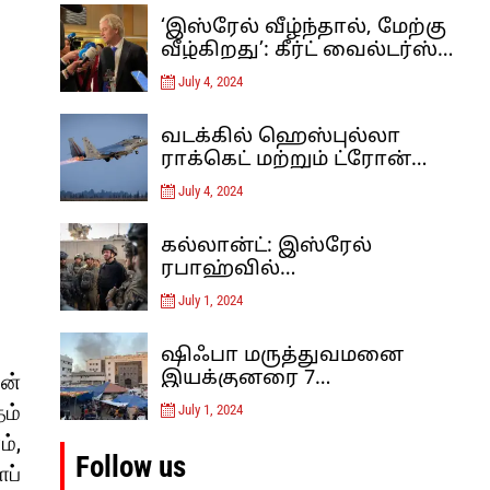
‘இஸ்ரேல் வீழ்ந்தால், மேற்கு
வீழ்கிறது’: கீர்ட் வைல்டர்ஸ்
இஸ்லாம் தீவிரவாதத்திற்கு
July 4, 2024
எதிரான ஐரோப்பாவின்
கடைசி நிலைப்பாடு – கருத்து
வடக்கில் ஹெஸ்புல்லா
ராக்கெட் மற்றும் ட்ரோன்
தாக்குதலுக்குப் பிறகு,
July 4, 2024
இஸ்ரேல் லெபனான் மீது
வான்வழித் தாக்குதல்களை
கல்லான்ட்: இஸ்ரேல்
நடத்தியுள்ளது
ரபாஹ்வில்
குறுக்குவழிகளைத் தடுத்து,
July 1, 2024
சுரங்கப்பாதைகளை
அழிப்பதன் மூலம் ஹமாஸை
ஷிஃபா மருத்துவமனை
மூச்சுத் திணற வைக்கிறது.
இயக்குனரை 7
ன்
மாதங்களுக்குப் பிறகு
ம்
July 1, 2024
இஸ்ரேல் விடுவித்தது
்,
Follow us
ப்