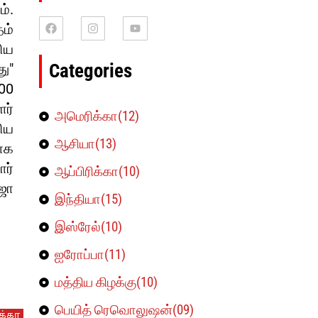
்.
ம்
ிய
Categories
ு"
000
ளர்
அமெரிக்கா(12)
ிய
ஆசியா(13)
ாக
ர்
ஆப்பிரிக்கா(10)
ஜோ
இந்தியா(15)
இஸ்ரேல்(10)
ஐரோப்பா(11)
மத்திய கிழக்கு(10)
பெயித் ரெவொலுஷன்(09)
க்கா
ஆப்பிரிக்கா