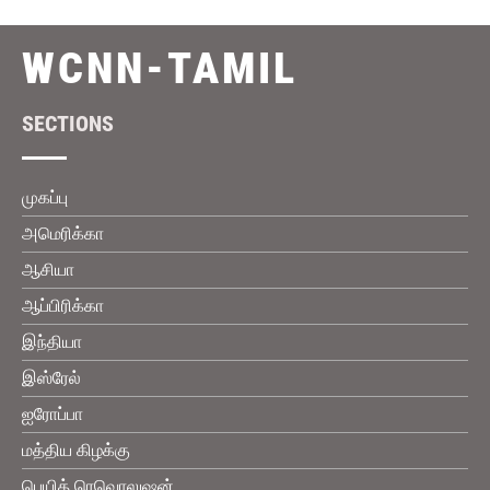
WCNN-TAMIL
SECTIONS
முகப்பு
அமெரிக்கா
ஆசியா
ஆப்பிரிக்கா
இந்தியா
இஸ்ரேல்
ஐரோப்பா
மத்திய கிழக்கு
பெயித் ரெவொலுஷன்