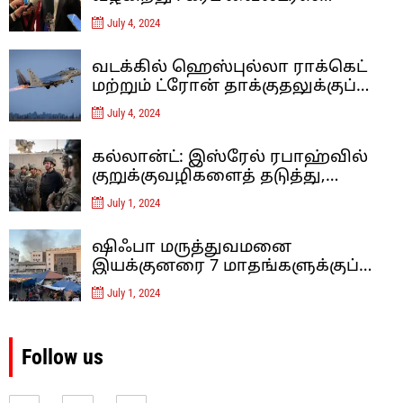
இஸ்லாம் தீவிரவாதத்திற்கு
July 4, 2024
எதிரான ஐரோப்பாவின் கடைசி
நிலைப்பாடு – கருத்து
வடக்கில் ஹெஸ்புல்லா ராக்கெட்
மற்றும் ட்ரோன் தாக்குதலுக்குப்
பிறகு, இஸ்ரேல் லெபனான் மீது
July 4, 2024
வான்வழித் தாக்குதல்களை
நடத்தியுள்ளது
கல்லான்ட்: இஸ்ரேல் ரபாஹ்வில்
குறுக்குவழிகளைத் தடுத்து,
சுரங்கப்பாதைகளை அழிப்பதன்
July 1, 2024
மூலம் ஹமாஸை மூச்சுத் திணற
வைக்கிறது.
ஷிஃபா மருத்துவமனை
இயக்குனரை 7 மாதங்களுக்குப்
பிறகு இஸ்ரேல் விடுவித்தது
July 1, 2024
Follow us