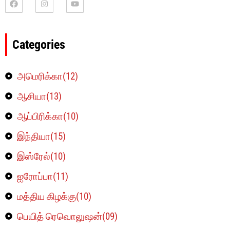
Categories
அமெரிக்கா(12)
ஆசியா(13)
ஆப்பிரிக்கா(10)
இந்தியா(15)
இஸ்ரேல்(10)
ஐரோப்பா(11)
மத்திய கிழக்கு(10)
பெயித் ரெவொலுஷன்(09)