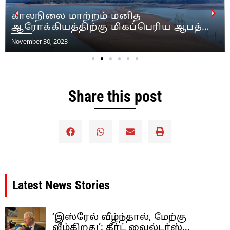
காலநிலை மாற்றம் மனித
ஆரோக்கியத்திற்கு மிகப்பெரிய ஆபத்து
என்று ஆப்பிரிக்காவின் பொது சுகாதார
November 30, 2023
நிறுவனம் கூறுகிறது
Share this post
Latest News Stories
‘இஸ்ரேல் வீழ்ந்தால், மேற்கு
வீழ்கிறது’: கீர்ட் வைல்டர்ஸ்