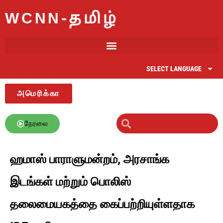
WCNN-தமிழ்
SELECT LANGUAGE
அமெரிக்கா
நேரலை
ஹமாஸ் பாராளுமன்றம், அரசாங்க
இடங்கள் மற்றும் பொலிஸ்
தலைமையகத்தை கைப்பற்றியுள்ளதாக