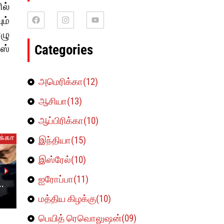
ல்
ம்
ஏழு
Categories
ஸ்
அமெரிக்கா(12)
ஆசியா(13)
ஆப்பிரிக்கா(10)
க்கா
ஆப்பிரிக்கா
இந்தியா(15)
இஸ்ரேல்(10)
நைஜர் ஆட்சிக்குழு
சியரா
ஐரோப்பா(11)
்
ஐரோப்பாவிற்கு
கூறுக
இடம்பெயர்வதை
திரும்
மத்திய கிழக்கு(10)
November 28, 2023
November 2
மெதுவாக்கும் நோக்கில்
தாக்கு
கொண்டு வரப்பட்ட
பெரும
பெயித் ரெவொலுஷன்(09)