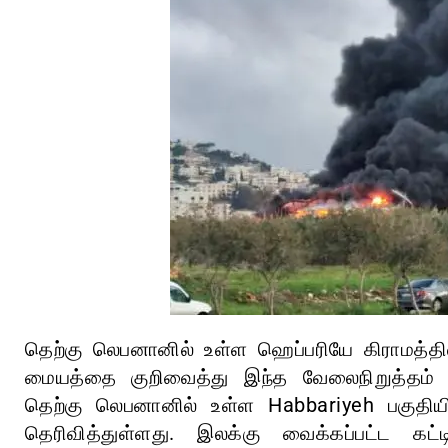
தெற்கு லெபனானில் உள்ள ஹெப்பரியே கிராமத்த
மையத்தை குறிவைத்து இந்த வேலைநிறுத்தம் ந
தெற்கு லெபனானில் உள்ள Habbariyeh பகுதிய
தெரிவித்துள்ளது. இலக்கு வைக்கப்பட்ட கட