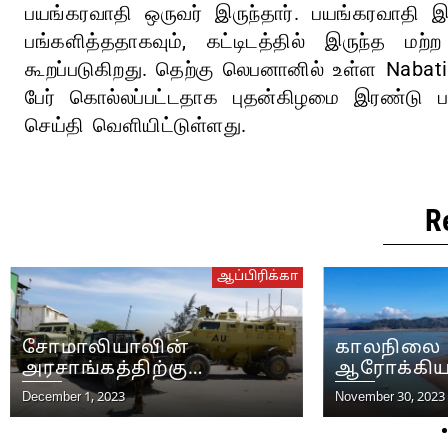
பயங்கரவாதி ஒருவர் இருந்தார். பயங்கரவாதி இ
பங்களித்ததாகவும், கட்டிடத்தில் இருந்த மற்
கூறப்படுகிறது. தெற்கு லெபனானில் உள்ள Nabati
பேர் கொல்லப்பட்டதாக புதன்கிழமை இரண்டு பா
செய்தி வெளியிட்டுள்ளது.
R
ஆப்பிரிக்கா
சோமாலியாவின்
காலநிலை 
அரசாங்கத்திற்கு
ஆரோக்கியத
ஆயுதங்கள்
மிகப்பெரி
December 1, 2023
November 30, 2023
வழங்குவதற்கான இறுதிக்
ஆப்பிரிக்
கட்டுப்பாடுகளை
சுகாதார ந