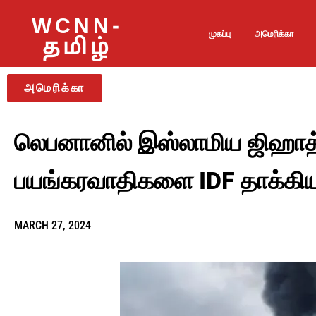
WCNN-
முகப்பு
அமெரிக்கா
தமிழ்
அமெரிக்கா
லெபனானில் இஸ்லாமிய ஜிஹாத
பயங்கரவாதிகளை IDF தாக்கி
MARCH 27, 2024