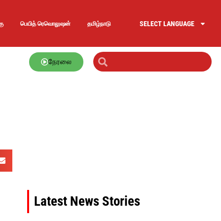
SELECT LANGUAGE
கு
பெயித் ரெவொலுஷன்
தமிழ்நாடு
நேரலை
Latest News Stories