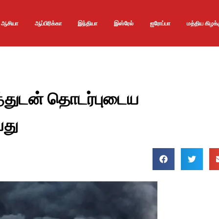
ஆசியா
ஆப்பிரிக்கா
இந்தியா
இஸ்ரேல்
ஐரோப்பா
மத்திய கிழக்
்துடன் தொடர்புடைய
யது