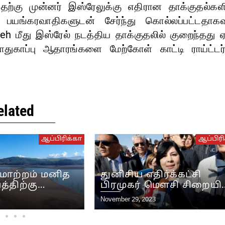
தற்கு முன்னர் இஸ்ரேலுக்கு எதிரான தாக்குதல்களி
ற பயங்கரவாதிகளுடன் சேர்ந்து கொல்லப்பட்டதாகவு
eh மீது இஸ்ரேல் நடத்திய தாக்குதலில் குறைந்தது 
துகாப்பு ஆதாரங்களை மேற்கோள் காட்டி ராய்ட்டர்
elated
ஆப்பிரிக்கா
ஆப்பிரி
மாற்றம் மனித
துனிசிய எதிர்க்கட்சி
்திற்கு
பிரமுகர் மௌசி சிறையில
ய ஆபத்து என்று
உண்ணாவிரதப்
November 29, 2023
காவின் பொது
போராட்டத்தை
ிறுவனம்
தொடங்கினார்