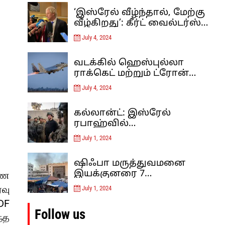
‘இஸ்ரேல் வீழ்ந்தால், மேற்கு
வீழ்கிறது’: கீர்ட் வைல்டர்ஸ்
இஸ்லாம் தீவிரவாதத்திற்கு
July 4, 2024
எதிரான ஐரோப்பாவின்
கடைசி நிலைப்பாடு – கருத்து
வடக்கில் ஹெஸ்புல்லா
ராக்கெட் மற்றும் ட்ரோன்
தாக்குதலுக்குப் பிறகு,
July 4, 2024
இஸ்ரேல் லெபனான் மீது
வான்வழித் தாக்குதல்களை
கல்லான்ட்: இஸ்ரேல்
நடத்தியுள்ளது
ரபாஹ்வில்
குறுக்குவழிகளைத் தடுத்து,
July 1, 2024
சுரங்கப்பாதைகளை
அழிப்பதன் மூலம் ஹமாஸை
ஷிஃபா மருத்துவமனை
மூச்சுத் திணற வைக்கிறது.
இயக்குனரை 7
ரண
மாதங்களுக்குப் பிறகு
வு
July 1, 2024
இஸ்ரேல் விடுவித்தது
DF
Follow us
்த