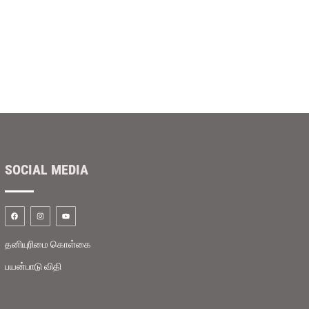
சட்டத்தை ரத்து செய்கிறது
தலைவர
செய்யப
SOCIAL MEDIA
தனியுரிமை கொள்கை
பயன்பாடு விதி