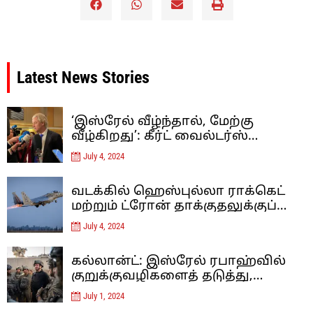
Latest News Stories
‘இஸ்ரேல் வீழ்ந்தால், மேற்கு
வீழ்கிறது’: கீர்ட் வைல்டர்ஸ்
இஸ்லாம் தீவிரவாதத்திற்கு
July 4, 2024
எதிரான ஐரோப்பாவின் கடைசி
நிலைப்பாடு – கருத்து
வடக்கில் ஹெஸ்புல்லா ராக்கெட்
மற்றும் ட்ரோன் தாக்குதலுக்குப்
பிறகு, இஸ்ரேல் லெபனான் மீது
July 4, 2024
வான்வழித் தாக்குதல்களை
நடத்தியுள்ளது
கல்லான்ட்: இஸ்ரேல் ரபாஹ்வில்
குறுக்குவழிகளைத் தடுத்து,
சுரங்கப்பாதைகளை அழிப்பதன்
July 1, 2024
மூலம் ஹமாஸை மூச்சுத் திணற