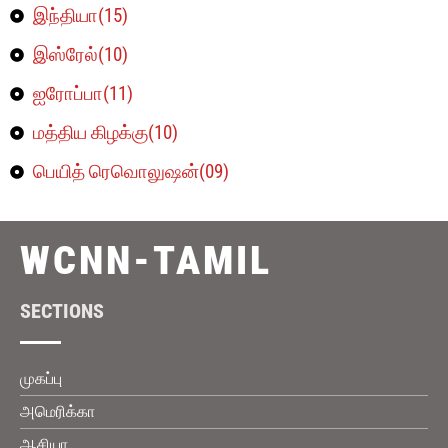
இந்தியா(15)
இஸ்ரேல்(10)
ஐரோப்பா(11)
மத்திய கிழக்கு(10)
பெயித் ரெவொலுஷன்(09)
WCNN-TAMIL
SECTIONS
முகப்பு
அமெரிக்கா
ஆசியா