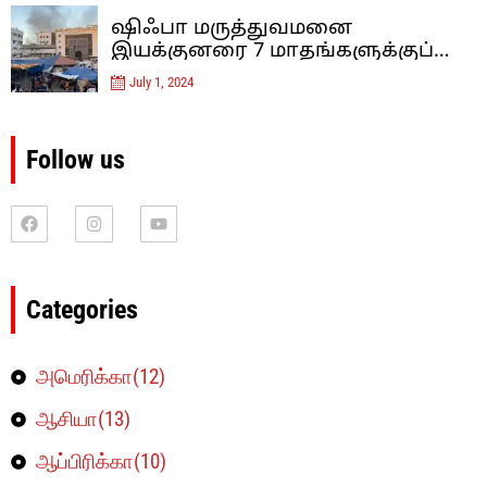
வைக்கிறது.
ஷிஃபா மருத்துவமனை
இயக்குனரை 7 மாதங்களுக்குப்
பிறகு இஸ்ரேல் விடுவித்தது
July 1, 2024
Follow us
Categories
அமெரிக்கா(12)
ஆசியா(13)
ஆப்பிரிக்கா(10)