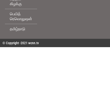
கிழக்கு
பெயித்
ரெவொலுஷன்
தமிழ்நாடு
© Copyright -2021 wcnn.tv