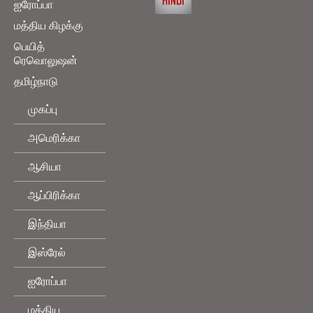
ஐரோப்பா
மத்திய கிழக்கு
பெயித்
ரெவொலுஷன்
தமிழ்நாடு
முகப்பு
அமெரிக்கா
ஆசியா
ஆப்பிரிக்கா
இந்தியா
இஸ்ரேல்
ஐரோப்பா
மத்திய