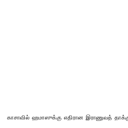
காசாவில் ஹமாஸுக்கு எதிரான இராணுவத் தாக்குத