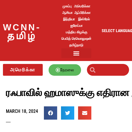
முகப்பு
அமெரிக்கா
ஆசியா
ஆப்பிரிக்கா
இந்தியா
இஸ்ரேல்
WCNN-
ஐரோப்பா
SELECT LANGUA
மத்திய கிழக்கு
தமிழ்
பெயித் ரெவொலுஷன்
தமிழ்நாடு
அமெரிக்கா
நேரலை
ரஃபாவில் ஹமாஸுக்கு எதிரான
MARCH 18, 2024