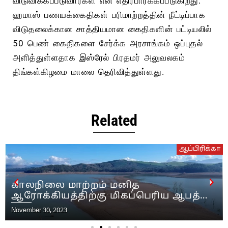
விடுவிக்கப்படுவார்கள் என எதிர்பார்க்கப்படுகிறது.
ஹமாஸ் பணயக்கைதிகள் பரிமாற்றத்தின் நீட்டிப்பாக
விடுதலைக்கான சாத்தியமான கைதிகளின் பட்டியலில்
50 பெண் கைதிகளை சேர்க்க அரசாங்கம் ஒப்புதல்
அளித்துள்ளதாக இஸ்ரேல் பிரதமர் அலுவலகம்
திங்கள்கிழமை மாலை தெரிவித்துள்ளது.
Related
ஆப்பிரிக்கா
துனிசிய எதிர்க்கட்சி பிரம
ரிய ஆபத்து
சிறையில் உண்ணாவிரதப்
து சுகாதார
போராட்டத்தை தொடங்கினா
November 29, 2023