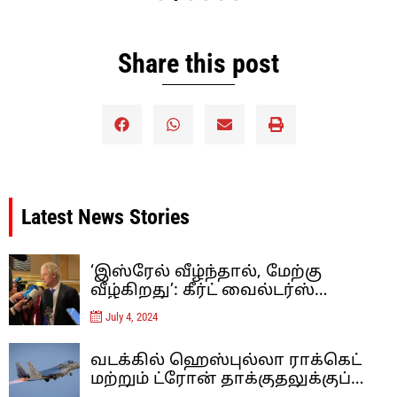
Share this post
Latest News Stories
‘இஸ்ரேல் வீழ்ந்தால், மேற்கு
வீழ்கிறது’: கீர்ட் வைல்டர்ஸ்
இஸ்லாம் தீவிரவாதத்திற்கு
July 4, 2024
எதிரான ஐரோப்பாவின் கடைசி
நிலைப்பாடு – கருத்து
வடக்கில் ஹெஸ்புல்லா ராக்கெட்
மற்றும் ட்ரோன் தாக்குதலுக்குப்