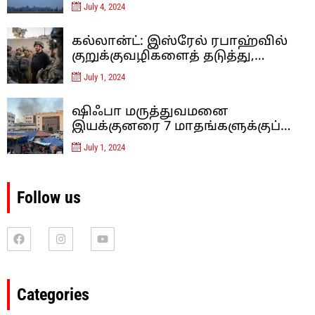
பிறகு, இஸ்ரேல் லெபனான் மீது
July 4, 2024
வான்வழித் தாக்குதல்களை
நடத்தியுள்ளது
கல்லான்ட்: இஸ்ரேல் ரபாஹ்வில்
குறுக்குவழிகளைத் தடுத்து,
சுரங்கப்பாதைகளை அழிப்பதன்
July 1, 2024
மூலம் ஹமாஸை மூச்சுத் திணற
வைக்கிறது.
ஷிஃபா மருத்துவமனை
இயக்குனரை 7 மாதங்களுக்குப்
பிறகு இஸ்ரேல் விடுவித்தது
July 1, 2024
Follow us
Categories