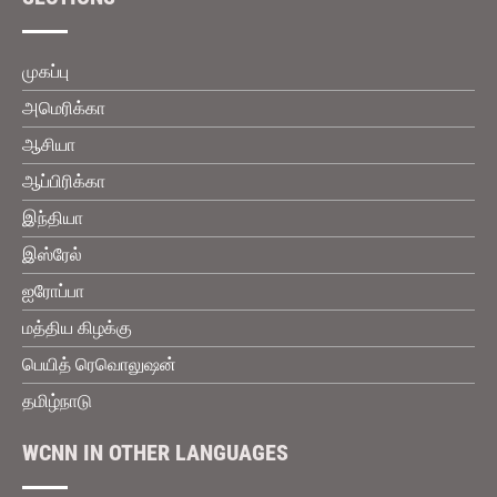
முகப்பு
அமெரிக்கா
ஆசியா
ஆப்பிரிக்கா
இந்தியா
இஸ்ரேல்
ஐரோப்பா
மத்திய கிழக்கு
பெயித் ரெவொலுஷன்
தமிழ்நாடு
WCNN IN OTHER LANGUAGES