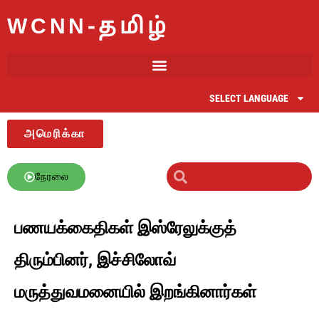
WCNN-தமிழ்
SELECT LANGUAGE
அமெரிக்கா
நேரலை
பணயக்கைதிகள் இஸ்ரேலுக்குத்
திரும்பினர், இச்சிலோவ்
மருத்துவமனையில் இறங்கினார்கள்