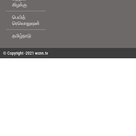
கிழக்கு
பெயித்
ரெவொலுஷன்
தமிழ்நாடு
© Copyright -2021 wcnn.tv