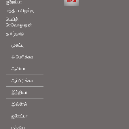
ஐரோப்பா
மத்திய கிழக்கு
பெயித்
ரெவொலுஷன்
தமிழ்நாடு
முகப்பு
அமெரிக்கா
ஆசியா
ஆப்பிரிக்கா
இந்தியா
இஸ்ரேல்
ஐரோப்பா
மத்திய