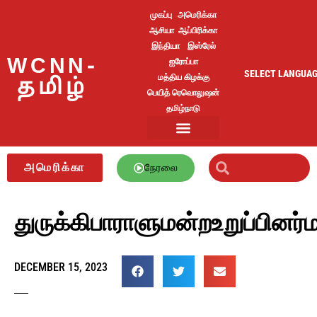
முகப்பு
அமெரிக்கா
ஆசியா
ஆப்பிரிக்கா
இந்தியா
இஸ்ரேல்
WCNN-
ஐரோப்பா
SELECT LANGUA
மத்திய கிழக்கு
தமிழ்
பெயித் ரெவொலுஷன்
தமிழ்நாடு
அமெரிக்கா
நேரலை
துருக்கிபாராளுமன்றஉறுப்பினர
DECEMBER 15, 2023