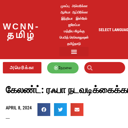
முகப்பு
அமெரிக்கா
ஆசியா
ஆப்பிரிக்கா
இந்தியா
இஸ்ரேல்
WCNN-
ஐரோப்பா
SELECT LANGUA
மத்திய கிழக்கு
தமிழ்
பெயித் ரெவொலுஷன்
தமிழ்நாடு
அமெரிக்கா
நேரலை
கேலண்ட்: ரஃபா நடவடிக்கைக்கான
APRIL 8, 2024