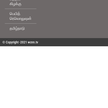
கிழக்கு
பெயித்
ரெவொலுஷன்
தமிழ்நாடு
© Copyright -2021 wcnn.tv