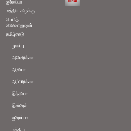
ஐரோப்பா
மத்திய கிழக்கு
பெயித்
ரெவொலுஷன்
தமிழ்நாடு
முகப்பு
அமெரிக்கா
ஆசியா
ஆப்பிரிக்கா
இந்தியா
இஸ்ரேல்
ஐரோப்பா
மத்திய