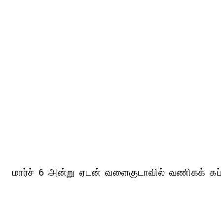
மார்ச் 6 அன்று ஏடன் வளைகுடாவில் வணிகக் கப்ப