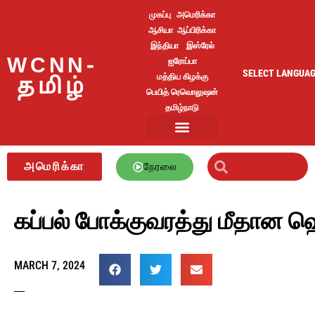
முகப்பு
அமெரிக்கா
ஆசியா
ஆப்பிரிக்கா
இந்தியா
இஸ்ரேல்
WCNN-
ஐரோப்பா
SELECT LANGUA
மத்திய கிழக்கு
தமிழ்
பெயித் ரெவொலுஷன்
தமிழ்நாடு
அமெரிக்கா
நேரலை
கப்பல் போக்குவரத்து மீதான 
MARCH 7, 2024