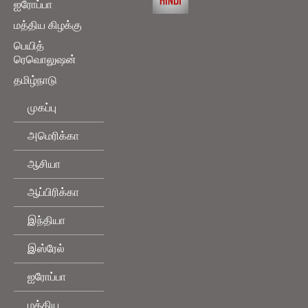
ஐரோப்பா
மத்திய கிழக்கு
பெயித்
ரெவொலுஷன்
தமிழ்நாடு
முகப்பு
அமெரிக்கா
ஆசியா
ஆப்பிரிக்கா
இந்தியா
இஸ்ரேல்
ஐரோப்பா
மத்திய