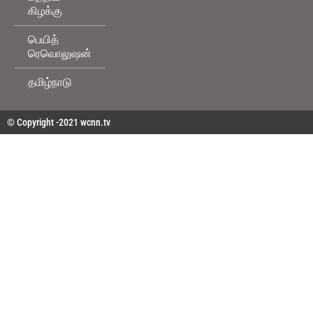
கிழக்கு
பெயித்
ரெவொலுஷன்
தமிழ்நாடு
© Copyright -2021 wcnn.tv