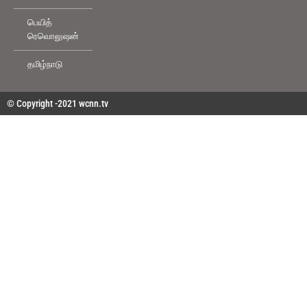
பெயித்
ரெவொலுஷன்
தமிழ்நாடு
© Copyright -2021 wcnn.tv