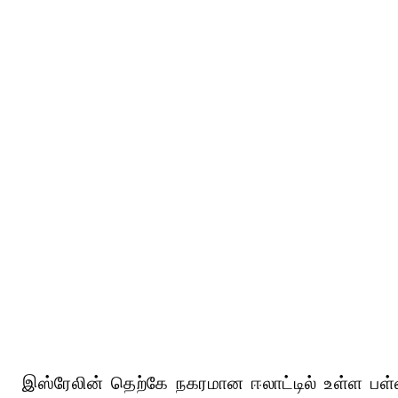
இஸ்ரேலின் தெற்கே நகரமான ஈலாட்டில் உள்ள பள்ள