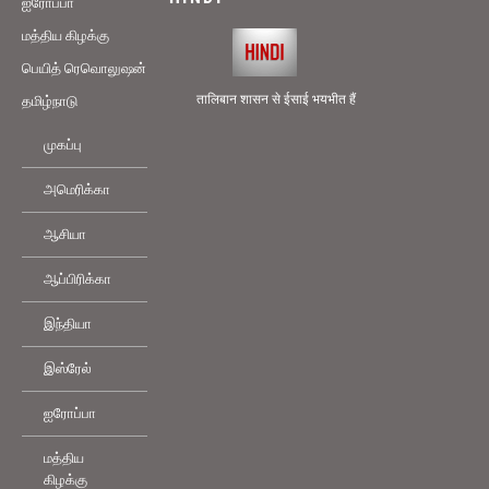
ஐரோப்பா
மத்திய கிழக்கு
பெயித் ரெவொலுஷன்
तालिबान शासन से ईसाई भयभीत हैं
தமிழ்நாடு
முகப்பு
அமெரிக்கா
ஆசியா
ஆப்பிரிக்கா
இந்தியா
இஸ்ரேல்
ஐரோப்பா
மத்திய
கிழக்கு