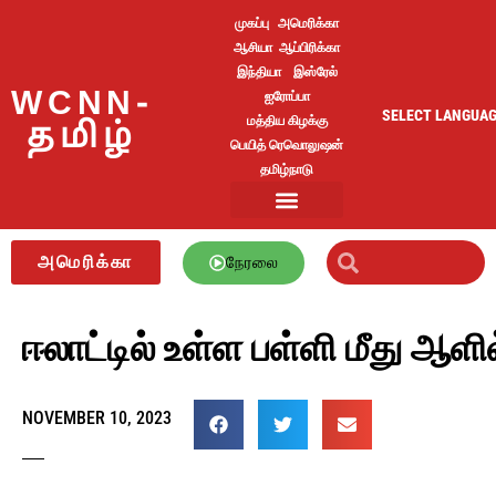
முகப்பு
அமெரிக்கா
ஆசியா
ஆப்பிரிக்கா
இந்தியா
இஸ்ரேல்
WCNN-
ஐரோப்பா
SELECT LANGUA
மத்திய கிழக்கு
தமிழ்
பெயித் ரெவொலுஷன்
தமிழ்நாடு
அமெரிக்கா
நேரலை
ஈலாட்டில் உள்ள பள்ளி மீது ஆள
NOVEMBER 10, 2023