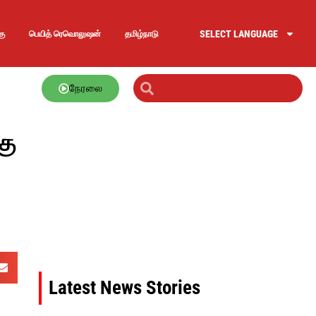
SELECT LANGUAGE
கு
பெயித் ரெவொலுஷன்
தமிழ்நாடு
நேரலை
கு
Latest News Stories