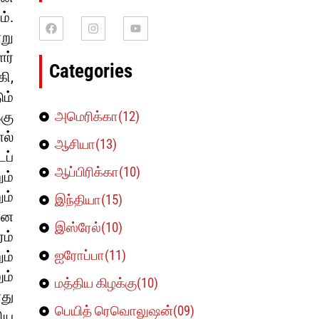
ம்.
று
ர்
Categories
கி,
ம்
கு
அமெரிக்கா(12)
ல்
ஆசியா(13)
ைப்
ஆப்பிரிக்கா(10)
ம்
ம்
இந்தியா(15)
ான
இஸ்ரேல்(10)
ம்
ஐரோப்பா(11)
ம்
ம்
மத்திய கிழக்கு(10)
து
பெயித் ரெவொலுஷன்(09)
சிய