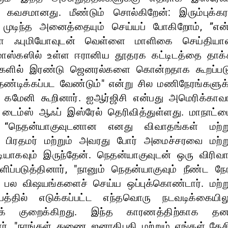
க் கவசமானது. மீண்டும் சொல்கிறேன்: இரும்புக்கர
் முடிந்த அனைத்தையும் செய்யப் போகிறோம், ”என்
ிடா ஃபுமியோவுடன் வெள்ளை மாளிகை செய்தியாள
 டமாஸ்கஸில் உள்ள ஈரானிய தூதரக கட்டிடத்தை தாக்
ரிகளில் இரண்டு ஜெனரல்களை கொன்றதாக கூறப்படு
ண்டிக்கப்பட வேண்டும்" என்று சில மணிநேரங்களுக்
 கமேனி கூறினார். ஐஆர்ஜிசி என்பது அமெரிக்காவா
 டைம்ஸ் ஆஃப் இஸ்ரேல் தெரிவித்துள்ளது. மாநாட்ட
ர், “நெதன்யாகுவுடனான எனது விவாதங்கள் மற்று
் பிரதமர் மற்றும் அவரது போர் அமைச்சரவை மற்று
டியாகவும் இருந்தேன். நெதன்யாகுவுடன் ஒரு விரிவ
்படுத்தினார், "நானும் நெதன்யாகுவும் நீண்ட நேர
பல விஷயங்களைச் செய்ய ஒப்புக்கொண்டார். மற்று
தியத்தில் எடுக்கப்பட்ட எந்தவொரு நடவடிக்கையிலு
கக் குறைக்கிறது. இந்த காரணத்திற்காக தன
னார், "நாங்கள் துணை ஜனாதிபதி மற்றும் எங்கள் தே