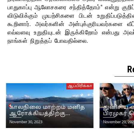
பாதுகாப்பு ஆலோசகரை சந்தித்தோம்" என்று குறிப
விடுவிக்கும் முயற்சிகளை பிடன் உறுதிப்படுத
கூறினார். அவர்களின் அன்புக்குரியவர்களை வீட்
எவ்வளவு உறுதியுடன் இருக்கிறோம் என்பது அவர
நாங்கள் நிறுத்தப் போவதில்லை.
R
ஆப்பிரிக்கா
காலநிலை மாற்றம் மனித
துனிசிய எதி
ஆரோக்கியத்திற்கு
பிரமுகர் 
மிகப்பெரிய ஆபத்து என்று
உண்ணாவி
November 30, 2023
November 29, 2023
ஆப்பிரிக்காவின் பொது
போராட்டத
சுகாதார நிறுவனம்
தொடங்கின