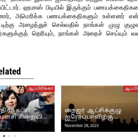
்பிட்டார். ஹமாஸ் பிடியில் இருக்கும் பணயக்கைதி
்தினார், அமெரிக்க பணயக்கைதிகளும் உள்ளனர் என்
டிற்கு அழைத்துச் செல்வதில் நாங்கள் முழு குழுவ
்களுக்குத் தெரியும், நாங்கள் அதைச் செய்யும் வ
elated
ஆப்பிரிக்கா
ஆப்பிரி
ர்க்கட்சி
நைஜர் ஆட்சிக்குழு
மௌசி சிறையில்
ஐரோப்பாவிற்கு
ரதப்
இடம்பெயர்வதை
November 28, 2023
்தை
மெதுவாக்கும் நோக்கில்
ார்
கொண்டு வரப்பட்ட