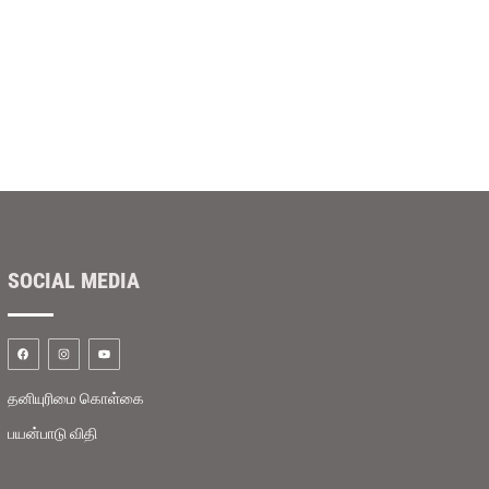
ு
தலைவர்கள் கைது
செய்யப்பட்டுள்ளனர்
SOCIAL MEDIA
தனியுரிமை கொள்கை
பயன்பாடு விதி