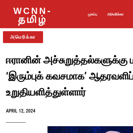
WCNN-
முகப்பு
அமெரிக்கா
தமிழ்
அமெரிக்கா
ஈரானின் அச்சுறுத்தல்களுக்கு ம
‘இரும்புக் கவசமாக’ ஆதரவளிப
உறுதியளித்துள்ளார்
APRIL 12, 2024