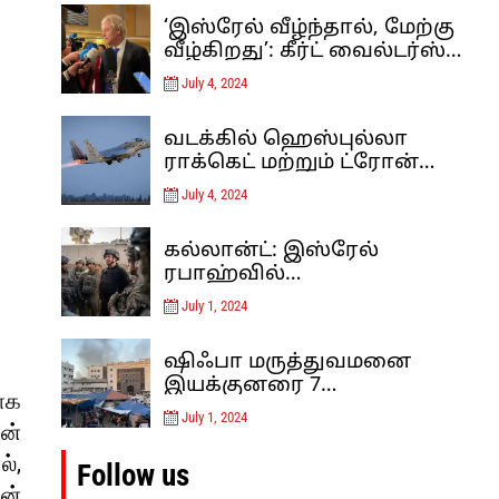
‘இஸ்ரேல் வீழ்ந்தால், மேற்கு
வீழ்கிறது’: கீர்ட் வைல்டர்ஸ்
இஸ்லாம் தீவிரவாதத்திற்கு
July 4, 2024
எதிரான ஐரோப்பாவின்
கடைசி நிலைப்பாடு – கருத்து
வடக்கில் ஹெஸ்புல்லா
ராக்கெட் மற்றும் ட்ரோன்
தாக்குதலுக்குப் பிறகு,
July 4, 2024
இஸ்ரேல் லெபனான் மீது
வான்வழித் தாக்குதல்களை
கல்லான்ட்: இஸ்ரேல்
நடத்தியுள்ளது
ரபாஹ்வில்
குறுக்குவழிகளைத் தடுத்து,
July 1, 2024
சுரங்கப்பாதைகளை
அழிப்பதன் மூலம் ஹமாஸை
ஷிஃபா மருத்துவமனை
மூச்சுத் திணற வைக்கிறது.
இயக்குனரை 7
தாக
மாதங்களுக்குப் பிறகு
July 1, 2024
ன்
இஸ்ரேல் விடுவித்தது
ல்,
Follow us
ன்