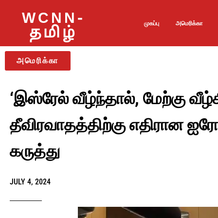
WCNN-
முகப்பு
அமெரிக்கா
தமிழ்
அமெரிக்கா
‘இஸ்ரேல் வீழ்ந்தால், மேற்கு வீழ்
தீவிரவாதத்திற்கு எதிரான ஐரோ
கருத்து
JULY 4, 2024