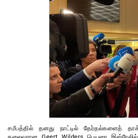
சமீபத்தில் தனது நாட்டில் தேர்தல்களைத் தாக
தலைவரான Geert Wilders பெயரை இஸ்ரேலில் ப