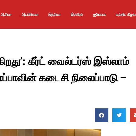
ஆசியா
ஆப்பிரிக்கா
இந்தியா
இஸ்ரேல்
ஐரோப்பா
மத்திய கிழக்
கிறது’: கீர்ட் வைல்டர்ஸ் இஸ்லாம்
ப்பாவின் கடைசி நிலைப்பாடு –