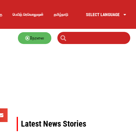
SELECT LANGUAGE
கு
பெயித் ரெவொலுஷன்
தமிழ்நாடு
நேரலை
Latest News Stories