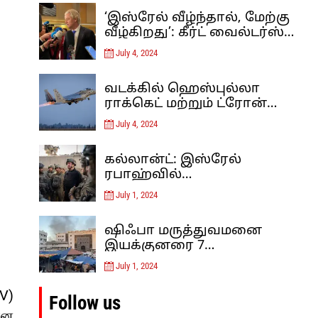
‘இஸ்ரேல் வீழ்ந்தால், மேற்கு
வீழ்கிறது’: கீர்ட் வைல்டர்ஸ்
இஸ்லாம் தீவிரவாதத்திற்கு
July 4, 2024
எதிரான ஐரோப்பாவின்
கடைசி நிலைப்பாடு – கருத்து
வடக்கில் ஹெஸ்புல்லா
ராக்கெட் மற்றும் ட்ரோன்
தாக்குதலுக்குப் பிறகு,
July 4, 2024
இஸ்ரேல் லெபனான் மீது
வான்வழித் தாக்குதல்களை
கல்லான்ட்: இஸ்ரேல்
நடத்தியுள்ளது
ரபாஹ்வில்
குறுக்குவழிகளைத் தடுத்து,
July 1, 2024
சுரங்கப்பாதைகளை
அழிப்பதன் மூலம் ஹமாஸை
ஷிஃபா மருத்துவமனை
மூச்சுத் திணற வைக்கிறது.
இயக்குனரை 7
மாதங்களுக்குப் பிறகு
July 1, 2024
இஸ்ரேல் விடுவித்தது
V)
Follow us
ான