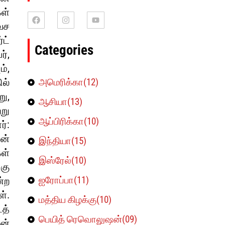
கள்
வச
ட்
Categories
்,
ம்,
ல்
அமெரிக்கா(12)
ு,
ஆசியா(13)
று
ஆப்பிரிக்கா(10)
ர்:
ன்
இந்தியா(15)
கள்
இஸ்ரேல்(10)
கு
ஐரோப்பா(11)
்ற
்.
மத்திய கிழக்கு(10)
த்
பெயித் ரெவொலுஷன்(09)
ன்