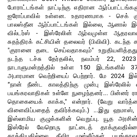
போராட்டங்கள் நாட்டிற்கு எதிரான ஆர்ப்பாட்டங
ஐரோப்பாவில் உள்ளன. உதாரணமாக - செக் குட
பாலஸ்தீன ஆர்ப்பாட்டங்கள் இல்லை, ஆனால் இஸ
வில்டர்ஸ் - இஸ்ரேலின் ஆர்வமுள்ள ஆதரவாள
சுதந்திரக் கட்சியின் தலைவர் (பிவிவி). கடந்
"குரானை தடை செய்வதாகவும்" உறுதியளித்தது
நடந்த டச்சு தேர்தலில், நவம்பர் 22, 20
நாடாளுமன்றத்தில் உள்ள 150 இடங்களில் 3
அபாரமான வெற்றியைப் பெற்றார். மே 2024 இல், க
“நான் நீண்ட காலத்திற்கு முன்பு இஸ்ரேலில் 
பயங்கரவாதிகள் உள்ளே நுழைந்தனர்... பின்னர் ராண
தொகையைக் காக்க,'' என்றார். (வேறு வார்த்த
விளைவிப்பதைத் தவிர்க்கவும்.) ...இது ஹமாஸ்
இஸ்லாமிய குழுக்களின் வெறுப்பு. யூத அரசின
இஸ்ரேல் வேறொரு நாட்டைத் தாக்குவதில்ல
தாக்கியதில்லை. தீவிர முஸ்லீம்கள், பயங்