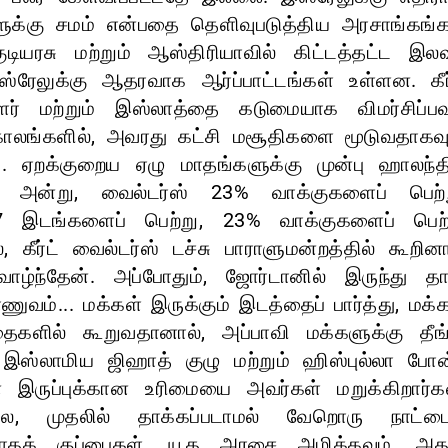
்களுக்கு சமம் என்பதை தெளிவுபடுத்திய அரசாங்கங்
ியரசு மற்றும் ஆஸ்திரியாவில் கிட்டத்தட்ட இல
்ரேலுக்கு ஆதரவாக ஆர்ப்பாட்டங்கள் உள்ளன. கீர்
ர் மற்றும் இஸ்லாத்தை கடுமையாக விமர்சிப்பவர
த காலங்களில், அவரது கட்சி மசூதிகளை மூடுவதாகவு
. ஏறக்குறைய ஏழு மாதங்களுக்கு முன்பு ஹாலந்தி
23 அன்று, வைல்டர்ஸ் 23% வாக்குகளைப் பெற்ற
7 இடங்களைப் பெற்று, 23% வாக்குகளைப் பெற்
ீர்ட் வைல்டர்ஸ் டச்சு பாராளுமன்றத்தில் கூறினா
வாழ்ந்தேன். அப்போதும், ஜோர்டானில் இருந்து தா
ுவம்... மக்கள் இருக்கும் இடத்தைப் பார்த்து, மக்
ைகளில் கூறுவதானால், அப்பாவி மக்களுக்கு தீங்
, இஸ்லாமிய ஜிஹாத் குழு மற்றும் ஹிஸ்புல்லா போன
் இருப்புக்கான உரிமையை அவர்கள் மறுக்கிறார்கள
ை, முதலில் தாக்கப்படாமல் வேறொரு நாட்டை
கரவாதக் குப்பைகள், யூத அரசை அழிக்கவும், அத