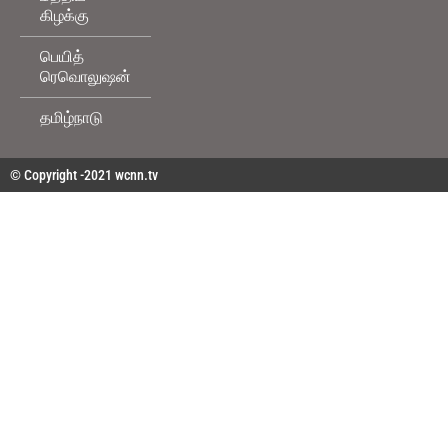
கிழக்கு
பெயித்
ரெவொலுஷன்
தமிழ்நாடு
© Copyright -2021 wcnn.tv