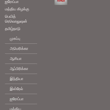
ஐரோப்பா
மத்திய கிழக்கு
பெயித்
ரெவொலுஷன்
தமிழ்நாடு
முகப்பு
அமெரிக்கா
ஆசியா
ஆப்பிரிக்கா
இந்தியா
இஸ்ரேல்
ஐரோப்பா
மத்திய