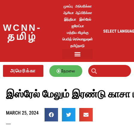
முகப்பு
அமெரிக்கா
ஆசியா
ஆப்பிரிக்கா
இந்தியா
இஸ்ரேல்
WCNN-
ஐரோப்பா
SELECT LANGUA
மத்திய கிழக்கு
தமிழ்
பெயித் ரெவொலுஷன்
தமிழ்நாடு
அமெரிக்கா
நேரலை
இஸ்ரேல் மேலும் இரண்டு காச
MARCH 25, 2024