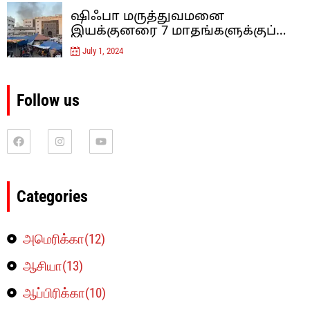
வைக்கிறது.
ஷிஃபா மருத்துவமனை
இயக்குனரை 7 மாதங்களுக்குப்
பிறகு இஸ்ரேல் விடுவித்தது
July 1, 2024
Follow us
Categories
அமெரிக்கா(12)
ஆசியா(13)
ஆப்பிரிக்கா(10)