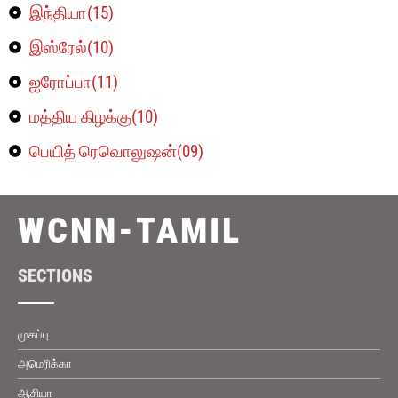
இந்தியா(15)
இஸ்ரேல்(10)
ஐரோப்பா(11)
மத்திய கிழக்கு(10)
பெயித் ரெவொலுஷன்(09)
WCNN-TAMIL
SECTIONS
முகப்பு
அமெரிக்கா
ஆசியா