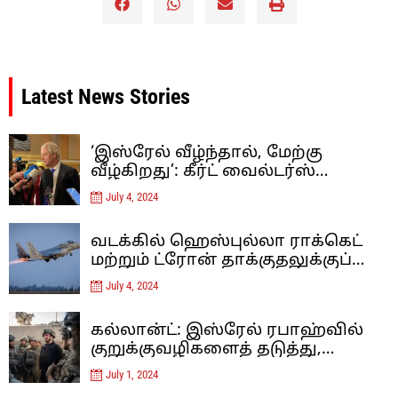
Latest News Stories
‘இஸ்ரேல் வீழ்ந்தால், மேற்கு
வீழ்கிறது’: கீர்ட் வைல்டர்ஸ்
இஸ்லாம் தீவிரவாதத்திற்கு
July 4, 2024
எதிரான ஐரோப்பாவின் கடைசி
நிலைப்பாடு – கருத்து
வடக்கில் ஹெஸ்புல்லா ராக்கெட்
மற்றும் ட்ரோன் தாக்குதலுக்குப்
பிறகு, இஸ்ரேல் லெபனான் மீது
July 4, 2024
வான்வழித் தாக்குதல்களை
நடத்தியுள்ளது
கல்லான்ட்: இஸ்ரேல் ரபாஹ்வில்
குறுக்குவழிகளைத் தடுத்து,
சுரங்கப்பாதைகளை அழிப்பதன்
July 1, 2024
மூலம் ஹமாஸை மூச்சுத் திணற