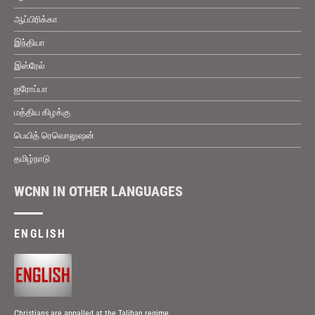
ஆப்பிரிக்கா
இந்தியா
இஸ்ரேல்
ஐரோப்பா
மத்திய கிழக்கு
பெயித் ரெவொலுஷன்
தமிழ்நாடு
WCNN IN OTHER LANGUAGES
ENGLISH
Christians are appalled at the Taliban regime