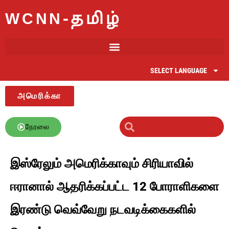
WCNN-தமிழ்
SELECT LANGUAGE
அமெரிக்கா
நேரலை
இஸ்ரேலும் அமெரிக்காவும் சிரியாவில்
ஈரானால் ஆதரிக்கப்பட்ட 12 போராளிகளை
இரண்டு வெவ்வேறு நடவடிக்கைகளில்