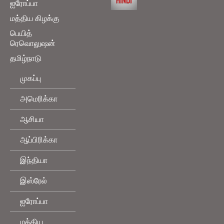
ஐரோப்பா
மத்திய கிழக்கு
பெயித்
ரெவொலுஷன்
தமிழ்நாடு
முகப்பு
அமெரிக்கா
ஆசியா
ஆப்பிரிக்கா
இந்தியா
இஸ்ரேல்
ஐரோப்பா
மத்திய