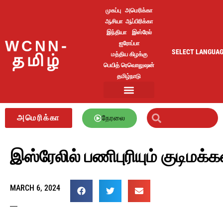
முகப்பு
அமெரிக்கா
ஆசியா
ஆப்பிரிக்கா
இந்தியா
இஸ்ரேல்
WCNN-
ஐரோப்பா
SELECT LANGUA
மத்திய கிழக்கு
தமிழ்
பெயித் ரெவொலுஷன்
தமிழ்நாடு
அமெரிக்கா
நேரலை
இஸ்ரேலில் பணிபுரியும் குடிமக
MARCH 6, 2024