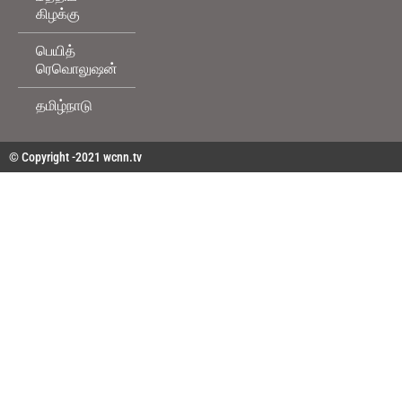
கிழக்கு
பெயித்
ரெவொலுஷன்
தமிழ்நாடு
© Copyright -2021 wcnn.tv