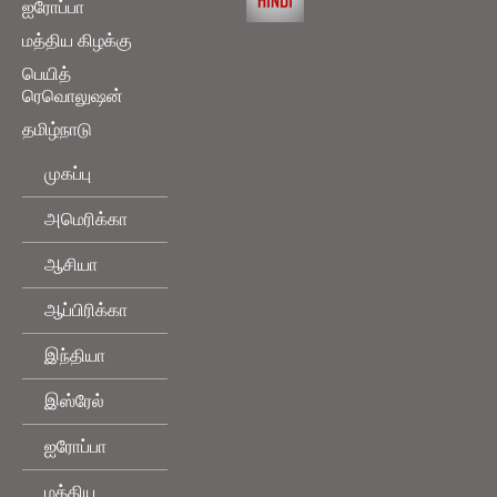
ஐரோப்பா
மத்திய கிழக்கு
பெயித்
ரெவொலுஷன்
தமிழ்நாடு
முகப்பு
அமெரிக்கா
ஆசியா
ஆப்பிரிக்கா
இந்தியா
இஸ்ரேல்
ஐரோப்பா
மத்திய