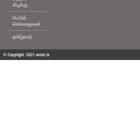
கிழக்கு
பெயித்
ரெவொலுஷன்
தமிழ்நாடு
© Copyright -2021 wcnn.tv