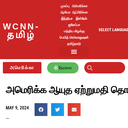
முகப்பு
அமெரிக்கா
ஆசியா
ஆப்பிரிக்கா
இந்தியா
இஸ்ரேல்
WCNN-
ஐரோப்பா
SELECT LANGUA
மத்திய கிழக்கு
தமிழ்
பெயித் ரெவொலுஷன்
தமிழ்நாடு
அமெரிக்கா
நேரலை
அமெரிக்க ஆயுத ஏற்றுமதி தொடர்
MAY 9, 2024